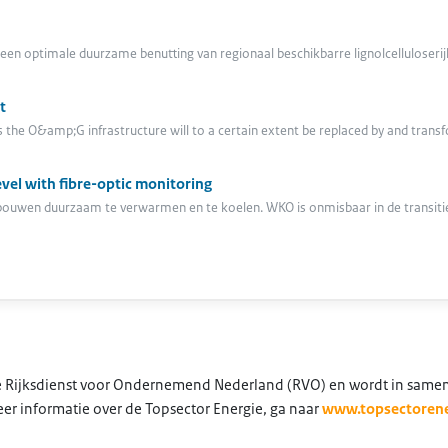
an een optimale duurzame benutting van regionaal beschikbarre lignolcelluloser
t
s the O&amp;G infrastructure will to a certain extent be replaced by and tran
vel with fibre-optic monitoring
ouwen duurzaam te verwarmen en te koelen. WKO is onmisbaar in de transit
 de Rijksdienst voor Ondernemend Nederland (RVO) en wordt in same
er informatie over de Topsector Energie, ga naar
www.topsectorene