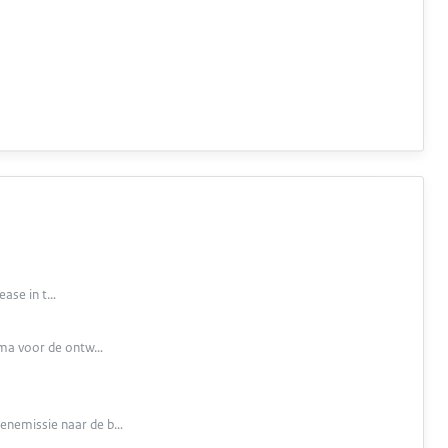
ease in t…
amma voor de ontw…
tenemissie naar de b…