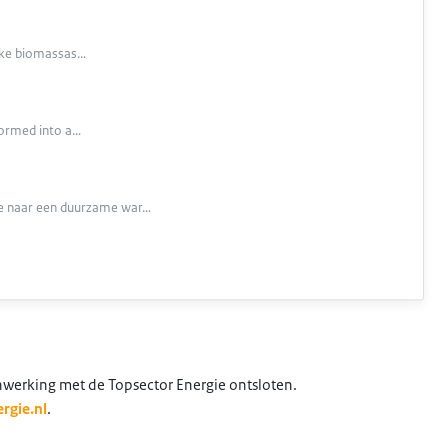
ijke biomassas…
sformed into a…
ie naar een duurzame war…
nwerking met de Topsector Energie ontsloten.
rgie.nl
.