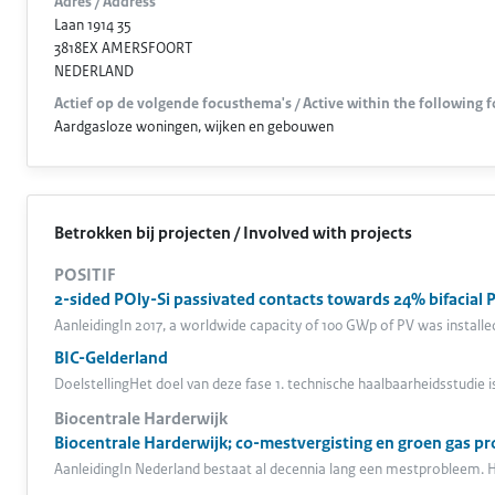
Adres / Address
Laan 1914 35
3818EX AMERSFOORT
NEDERLAND
Actief op de volgende focusthema's / Active within the following 
Aardgasloze woningen, wijken en gebouwen
Betrokken bij projecten / Involved with projects
POSITIF
2-sided POly-Si passivated contacts towards 24% bifacial Pl
AanleidingIn 2017, a worldwide capacity of 100 GWp of PV was installed,
BIC-Gelderland
DoelstellingHet doel van deze fase 1. technische haalbaarheidsstud
Biocentrale Harderwijk
Biocentrale Harderwijk; co-mestvergisting en groen gas pr
AanleidingIn Nederland bestaat al decennia lang een mestprobleem. 