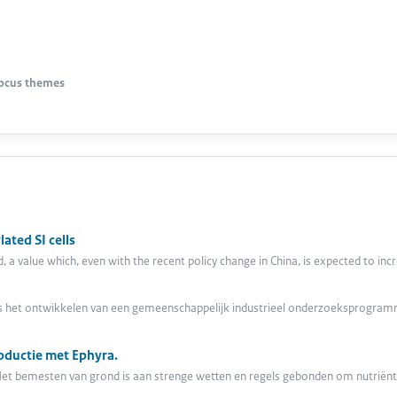
focus themes
ated SI cells
 a value which, even with the recent policy change in China, is expected to incr
ie is het ontwikkelen van een gemeenschappelijk industrieel onderzoeksprogr
oductie met Ephyra.
Het bemesten van grond is aan strenge wetten en regels gebonden om nutriën