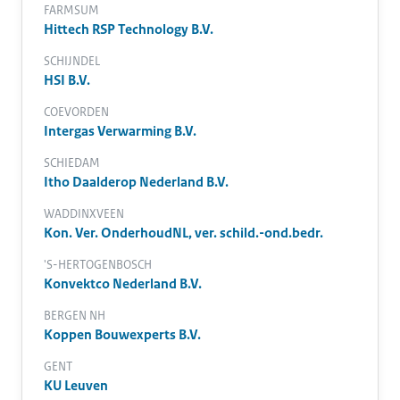
FARMSUM
Hittech RSP Technology B.V.
SCHIJNDEL
HSI B.V.
COEVORDEN
Intergas Verwarming B.V.
SCHIEDAM
Itho Daalderop Nederland B.V.
WADDINXVEEN
Kon. Ver. OnderhoudNL, ver. schild.-ond.bedr.
'S-HERTOGENBOSCH
Konvektco Nederland B.V.
BERGEN NH
Koppen Bouwexperts B.V.
GENT
KU Leuven