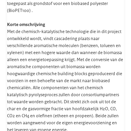
toegepast als grondstof voor een biobased polyester
(BioPET100) .
Korte omschrijving
Met de chemisch-katalytische technologie die in dit project
ontwikkeld wordt, vindt cascadering plaats naar
verschillende aromatische moleculen (benzeen, tolueen en
xylenen) met een hogere waarde dan wanneer de biomassa
alleen een energietoepassing krijgt. Met de conversie van de
aromatische componenten uit biomassa worden
hoogwaardige chemische building blocks geproduceerd die
voorzien in een behoefte van de markt naar biobased
chemicaliën. Alle componenten van het chemisch
katalytisch pyrolyseproces zullen door consortiumpartners
tot waarde worden gebracht. Dit strekt zich ook uit tot de
char en de gasvormige fractie van hoofdzakelijk H2O, CO,
CO2 en CH4 en olefinen (etheen en propeen). Beide zullen
worden aangewend voor de eigen energievoorziening en
het leveren van groene energie.