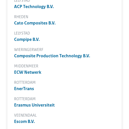
LELYSTAD
ACP Technology B.V.
RHEDEN
Cato Composites B.V.
LELYSTAD
Compipe B.V.
WIERINGERWERF
Composite Production Technology B.V.
MIDDENMEER
ECW Netwerk
ROTTERDAM
EnerTrans
ROTTERDAM
Erasmus Universiteit
VEENENDAAL
Escom B.V.