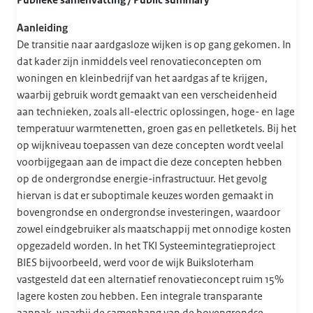
Publieke samenvatting / Public summary
Aanleiding
De transitie naar aardgasloze wijken is op gang gekomen. In
dat kader zijn inmiddels veel renovatieconcepten om
woningen en kleinbedrijf van het aardgas af te krijgen,
waarbij gebruik wordt gemaakt van een verscheidenheid
aan technieken, zoals all-electric oplossingen, hoge- en lage
temperatuur warmtenetten, groen gas en pelletketels. Bij het
op wijkniveau toepassen van deze concepten wordt veelal
voorbijgegaan aan de impact die deze concepten hebben
op de ondergrondse energie-infrastructuur. Het gevolg
hiervan is dat er suboptimale keuzes worden gemaakt in
bovengrondse en ondergrondse investeringen, waardoor
zowel eindgebruiker als maatschappij met onnodige kosten
opgezadeld worden. In het TKI Systeemintegratieproject
BIES bijvoorbeeld, werd voor de wijk Buiksloterham
vastgesteld dat een alternatief renovatieconcept ruim 15%
lagere kosten zou hebben. Een integrale transparante