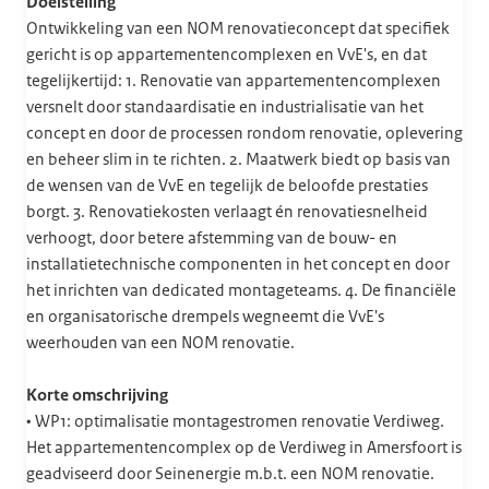
Doelstelling
Ontwikkeling van een NOM renovatieconcept dat specifiek
gericht is op appartementencomplexen en VvE's, en dat
tegelijkertijd: 1. Renovatie van appartementencomplexen
versnelt door standaardisatie en industrialisatie van het
concept en door de processen rondom renovatie, oplevering
en beheer slim in te richten. 2. Maatwerk biedt op basis van
de wensen van de VvE en tegelijk de beloofde prestaties
borgt. 3. Renovatiekosten verlaagt én renovatiesnelheid
verhoogt, door betere afstemming van de bouw- en
installatietechnische componenten in het concept en door
het inrichten van dedicated montageteams. 4. De financiële
en organisatorische drempels wegneemt die VvE's
weerhouden van een NOM renovatie.
Korte omschrijving
• WP1: optimalisatie montagestromen renovatie Verdiweg.
Het appartementencomplex op de Verdiweg in Amersfoort is
geadviseerd door Seinenergie m.b.t. een NOM renovatie.