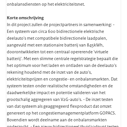
onbalansdiensten op het elektriciteitsnet.
Korte omschrijving
In dit project zullen de projectpartners in samenwerking: -
Een systeem van circa 600 bidirectionele elektrische
deelauto's met compatibele bidirectionele laadpalen,
aangevuld met een stationaire batterij van 845kWh,
doorontwikkelen tot een centraal opererende 'virtuele
batterij'. Met een slimme centrale regelstrategie bepaalt die
het optimum voor het laden en ontladen van de deelauto's
rekening houdend met de inzet van de auto's,
elektriciteitsprijzen en congestie- en onbalansmarkten. Dat
systeem testen onder realistische omstandigheden en de
daadwerkelijke impact en potentie valideren van het
grootschalig aggregeren van V2G-auto's. - De inzet testen
van dat systeem als geaggregeerd flexproduct dat omzet
genereert op het congestiemanagementplatform GOPACS.
Bovendien wordt deelname aan de onbalansmarkten
onderzocht. - Een nieuw bidirectioneel thuislaadpunt testen