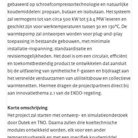
gebaseerd op schroefcompressortechnologie en natuurlijke
koudemiddelen: propaan, butaan en isobutaan. Het systeem
zal vermogens tot van circa 500 kW tot 3 à 4 MW leveren en
geschikt zijn voor werktemperaturen tussen 30 en 130°C. De
warmtepomp zal ontworpen worden voor plug-and-play
toepassing in bestaande gebouwen, met minimale
installatie-inspanning, standaardisatie en
revisiemogelijkheden. Het doel is om een circulair, efficiënt
en toekomstbestendig product te ontwikkelen dat aansluit
bij de uitfasering van synthetische F-gassen en bijdraagt aan
het versnelde verduurzamen van utiliteitsbouw en collectieve
warmtenetten. Hiermee dragen de projectpartners direct bij
aan innovatiethema 2.1 van de EKOO-regeling.
Korte omschrijving
Het project zal starten met ontwerp- en simulatieonderzoek
door Dutek en TNO. Daarna zullen drie koeltechnische
modules ontwikkeld worden, elk voor een ander
temperatuurbereik en met een specifiek koudemiddel