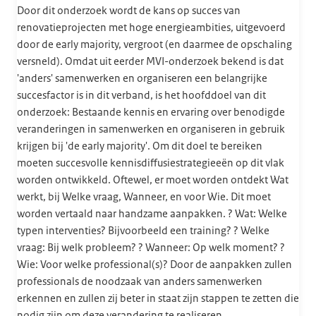
Door dit onderzoek wordt de kans op succes van
renovatieprojecten met hoge energieambities, uitgevoerd
door de early majority, vergroot (en daarmee de opschaling
versneld). Omdat uit eerder MVI-onderzoek bekend is dat
'anders' samenwerken en organiseren een belangrijke
succesfactor is in dit verband, is het hoofddoel van dit
onderzoek: Bestaande kennis en ervaring over benodigde
veranderingen in samenwerken en organiseren in gebruik
krijgen bij 'de early majority'. Om dit doel te bereiken
moeten succesvolle kennisdiffusiestrategieeën op dit vlak
worden ontwikkeld. Oftewel, er moet worden ontdekt Wat
werkt, bij Welke vraag, Wanneer, en voor Wie. Dit moet
worden vertaald naar handzame aanpakken. ? Wat: Welke
typen interventies? Bijvoorbeeld een training? ? Welke
vraag: Bij welk probleem? ? Wanneer: Op welk moment? ?
Wie: Voor welke professional(s)? Door de aanpakken zullen
professionals de noodzaak van anders samenwerken
erkennen en zullen zij beter in staat zijn stappen te zetten die
nodig zijn om deze verandering te realiseren.