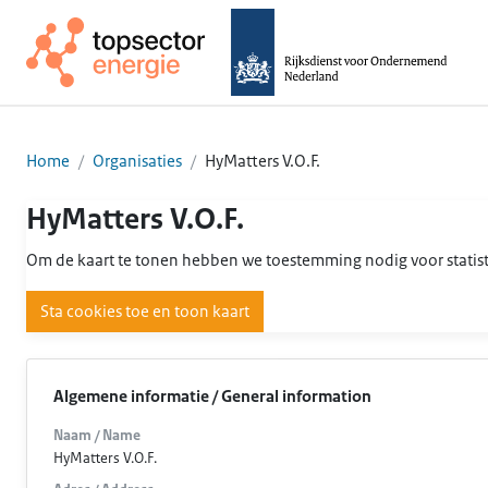
Home
Organisaties
HyMatters V.O.F.
HyMatters V.O.F.
Om de kaart te tonen hebben we toestemming nodig voor statist
Sta cookies toe en toon kaart
Algemene informatie / General information
Naam / Name
HyMatters V.O.F.